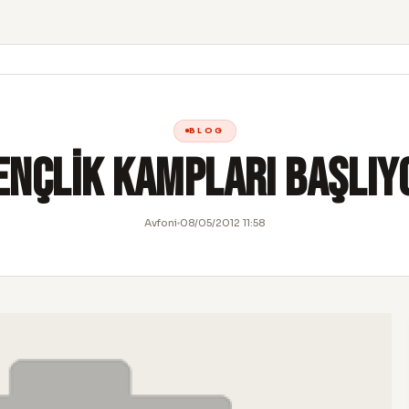
BLOG
ençlik Kampları Başlıy
Avfoni
08/05/2012 11:58