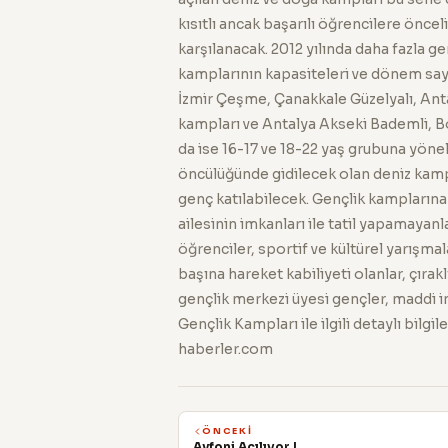
kısıtlı ancak başarılı öğrencilere önce
karşılanacak. 2012 yılında daha fazla 
kamplarının kapasiteleri ve dönem sayıl
İzmir Çeşme, Çanakkale Güzelyalı, Anta
kampları ve Antalya Akseki Bademli, B
da ise 16-17 ve 18-22 yaş grubuna yöne
öncülüğünde gidilecek olan deniz kamp
genç katılabilecek. Gençlik kampların
ailesinin imkanları ile tatil yapamayan
öğrenciler, sportif ve kültürel yarışm
başına hareket kabiliyeti olanlar, çırak
gençlik merkezi üyesi gençler, maddi imk
Gençlik Kampları ile ilgili detaylı bilg
haberler.com
ÖNCEKI
Avfoni Açılıyor !