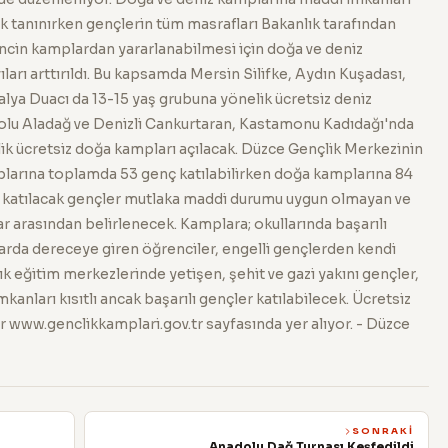
lik tanınırken gençlerin tüm masrafları Bakanlık tarafından
gencin kamplardan yararlanabilmesi için doğa ve deniz
arı arttırıldı. Bu kapsamda Mersin Silifke, Aydın Kuşadası,
lya Duacı da 13-15 yaş grubuna yönelik ücretsiz deniz
olu Aladağ ve Denizli Cankurtaran, Kastamonu Kadıdağı'nda
lik ücretsiz doğa kampları açılacak. Düzce Gençlik Merkezinin
larına toplamda 53 genç katılabilirken doğa kamplarına 84
a katılacak gençler mutlaka maddi durumu uygun olmayan ve
lar arasından belirlenecek. Kamplara; okullarında başarılı
alarda dereceye giren öğrenciler, engelli gençlerden kendi
lık eğitim merkezlerinde yetişen, şehit ve gazi yakını gençler,
anları kısıtlı ancak başarılı gençler katılabilecek. Ücretsiz
iler www.genclikkamplari.gov.tr sayfasında yer alıyor. - Düzce
SONRAKI
Anadolu Dağ Turnası Keşfedildi