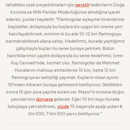
tehditten uzak üreyebilmeleri için
gerekli
tedbirlerin Doğa
Koruma ve Milli Parklar Müdürlüğünce alındığına işaret
ederek, şunları kaydetti: "Flamingolar eşleşme törenlerine
başladılar, dolayısıyla bu kuşlara biz uygun bir üreme yeri
hazırlayabilirsek, eminim ki bu ada 10-12 bin flamingoyu
barındırabilecek alana sahip. Hedefimiz, burada yaptığımız
çalışmayla kuşları bu sene buraya çekmek. Bütün
hazırlıklarımızı yaptık dolayısıyla bu sene hedefimiz, İzmir
Kuş Cenneti’nde, kısmet olur, flamingolar da Mehmet
Hocalarını mahcup etmezlerse 10 bin, hatta 12 bin
flamingoya ev sahipliği yapmak. Kuşların nisan ayının
15’inden itibaren buraya gelmesini bekliyoruz. Geldikten
sonra 15 gün yuva yapma süresi var. Mayıs’ın sonuna doğru
yavrularımız
dünyaya
gelecek. Eğer 10 bin kuşu burada
kuluçkaya yatırabilirsek,
yüzde
75 başarıyla aşağı yukarı 6
bin 500, 7 bin 500 yavru bekliyoruz."