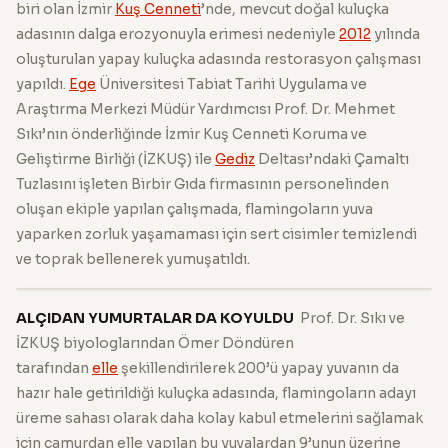
biri olan İzmir
Kuş Cenneti
’nde, mevcut doğal kuluçka
adasının dalga erozyonuyla erimesi nedeniyle
2012
yılında
oluşturulan yapay kuluçka adasında restorasyon çalışması
yapıldı.
Ege
Üniversitesi Tabiat Tarihi Uygulama ve
Araştırma Merkezi Müdür Yardımcısı Prof. Dr. Mehmet
Sıkı’nın önderliğinde İzmir Kuş Cenneti Koruma ve
Geliştirme Birliği (İZKUŞ) ile
Gediz
Deltası’ndaki Çamaltı
Tuzlasını işleten Birbir Gıda firmasının personelinden
oluşan ekiple yapılan çalışmada, flamingoların yuva
yaparken zorluk yaşamaması için sert cisimler temizlendi
ve toprak bellenerek yumuşatıldı.
ALÇIDAN YUMURTALAR DA KOYULDU
Prof. Dr. Sıkı ve
İZKUŞ biyologlarından Ömer Döndüren
tarafından
elle
şekillendirilerek 200’ü yapay yuvanın da
hazır hale getirildiği kuluçka adasında, flamingoların adayı
üreme sahası olarak daha kolay kabul etmelerini sağlamak
için çamurdan elle yapılan bu yuvalardan 9’unun üzerine