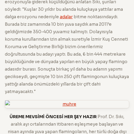
erozyonuyla giderek küçüldüğünü anlatan Sıkı, şunları
söyledi: "Kuşlar 30 yıldır bu alanda kuluçkaya yattılar ama
dalga erozyonu nedeniyle
adalar
bitme noktasındaydı.
Burada biz zamanında 10 bin yuva saydık ama 2011’e
geldiğimizde 350-400 yuvamız kalmıştı. Dolayısıyla
koruma kurullarından izin almak suretiyle İzmir Kuş Cenneti
Koruma ve Geliştirme Birliği bizim önerilerimiz
doğrultusunda bu adayı yaptı. Bu ada, 6 bin 444 metrekare
büyüklüğünde ve dünyada yapılan en büyük yapay flamingo
adasıdır burası. Sonuçta birkaç yıl daha bu adanın yapımı
gecikseydi, geçmişte 10 bin 250 çift flamingonun kuluçkaya
yattığı alanda önümüzdeki yıllarda bir çift dahi
yatmayacaktı."
ÜREME MEVSİMİ ÖNCESİ HER ŞEY HAZIR
Prof. Dr. Sıkı,
aralık ayı ortalarından itibaren eşleşmeye başlayan ve
nisan ayında yuva yapan flamingoların, her türlü doğa dışı