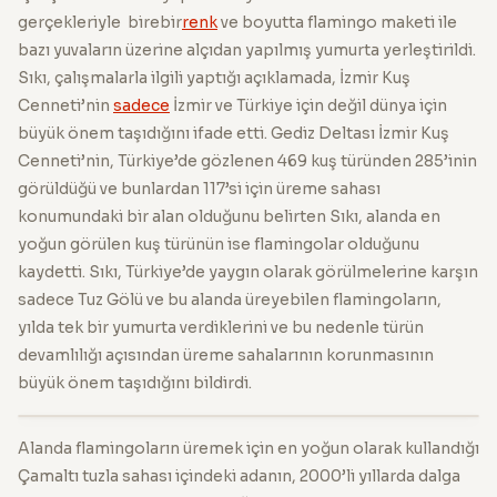
gerçekleriyle birebir
renk
ve boyutta flamingo maketi ile
bazı yuvaların üzerine alçıdan yapılmış yumurta yerleştirildi.
Sıkı, çalışmalarla ilgili yaptığı açıklamada, İzmir Kuş
Cenneti’nin
sadece
İzmir ve Türkiye için değil dünya için
büyük önem taşıdığını ifade etti. Gediz Deltası İzmir Kuş
Cenneti’nin, Türkiye’de gözlenen 469 kuş türünden 285’inin
görüldüğü ve bunlardan 117’si için üreme sahası
konumundaki bir alan olduğunu belirten Sıkı, alanda en
yoğun görülen kuş türünün ise flamingolar olduğunu
kaydetti. Sıkı, Türkiye’de yaygın olarak görülmelerine karşın
sadece Tuz Gölü ve bu alanda üreyebilen flamingoların,
yılda tek bir yumurta verdiklerini ve bu nedenle türün
devamlılığı açısından üreme sahalarının korunmasının
büyük önem taşıdığını bildirdi.
Alanda flamingoların üremek için en yoğun olarak kullandığı
Çamaltı tuzla sahası içindeki adanın, 2000’li yıllarda dalga