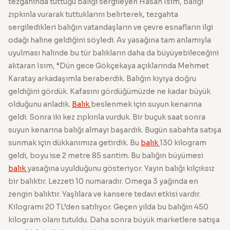
tezgahında tuttuğu balığı sergileyen Hasan Isım, balığı
zıpkınla vurarak tuttuklarını belirterek, tezgahta
sergiledikleri balığın vatandaşların ve çevre esnafların ilgi
odağı haline geldiğini söyledi. Av yasağına tam anlamıyla
uyulması halinde bu tür balıkların daha da büyüyebileceğini
aktaran Isım, “Dün gece Gökçekaya açıklarında Mehmet
Karatay arkadaşımla beraberdik. Balığın kıyıya doğru
geldiğini gördük. Kafasını gördüğümüzde ne kadar büyük
olduğunu anladık.
Balık
beslenmek için suyun kenarına
geldi. Sonra iki kez zıpkınla vurduk. Bir buçuk saat sonra
suyun kenarına balığı almayı başardık. Bugün sabahta satışa
sunmak için dükkanımıza getirdik. Bu
balık
130 kilogram
geldi, boyu ise 2 metre 85 santim. Bu balığın büyümesi
balık
yasağına uyulduğunu gösteriyor. Yayın balığı kılçıksız
bir balıktır. Lezzeti 10 numaradır. Omega 3 yağında en
zengin balıktır. Yaşlılara ve kansere tedavi etkisi vardır.
Kilogramı 20 TL’den satılıyor. Geçen yılda bu balığın 450
kilogram olanı tutuldu. Daha sonra büyük marketlere satışa