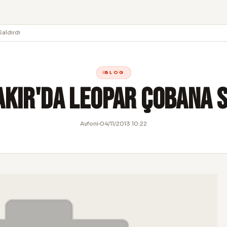
Saldırdı
BLOG
akır'da Leopar Çobana S
Avfoni
04/11/2013 10:22