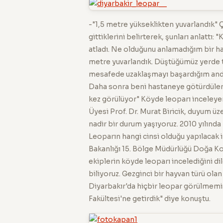
-"1,5 metre yükseklikten yuvarlandık" 
gittiklerini belirterek, şunları anlattı
atladı. Ne olduğunu anlamadığım bir ha
metre yuvarlandık. Düştüğümüz yerde t
mesafede uzaklaşmayı başardığım anda
Daha sonra beni hastaneye götürdüler. D
kez görülüyor" Köyde leoparı inceleyen
Üyesi Prof. Dr. Murat Biricik, duyum üz
nadir bir durum yaşıyoruz. 2010 yılında
Leoparın hangi cinsi olduğu yapılacak 
Bakanlığı 15. Bölge Müdürlüğü Doğa Ko
ekiplerin köyde leoparı incelediğini dil
biliyoruz. Gezginci bir hayvan türü ola
Diyarbakır'da hiçbir leopar görülmemiş
Fakültesi'ne getirdik" diye konuştu.