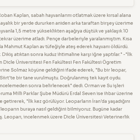
Çoban Kaplan, sabah hayvanlarını otlatmak üzere kırsal alana
: "Kayalık bir yerde dururken aniden arka taraftan birşey üzerime
yvanla 1,5 metre yükseklikten aşağıya düştük ve yaklaşık 10
ekrar üzerime atladı. Pençe darbeleriyle yaralanmıştım. Kısa
 Mahmut Kaplan av tüfeğiyle ateş ederek hayvanı öldürdü.
ikiş atıktan sonra kuduz ihtimaline karşı iğne yaptılar." -"İlk
 Dicle Üniversitesi Fen Fakültesi Fen Fakültesi Ögretim
erine Solmaz köyüne geldiğini ifade ederek, "Bu bir leopar,
 Siirt'te bir tane vurulmuştu. Doğrulanmış tek kayıt oydu.
incelemeden sonra belirlenecek" dedi. Orman ve Su işleri
ruma Milli Parklar Şube Müdürü Erdal Seven ise ihbar üzerine
e getirerek, "İlk kez görülüyor. Leoparların İran'da yaşadığını
n leoparın buraya nasıl geldiğini bilmiyoruz. Bugüne kadar
. Leoparı, incelenmek üzere Dicle Üniversitesi Veterinerlik