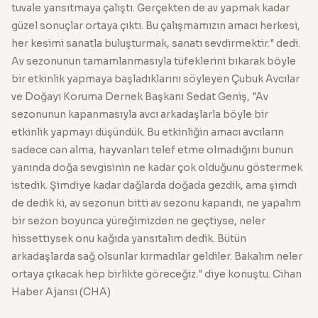
tuvale yansıtmaya çalıştı. Gerçekten de av yapmak kadar
güzel sonuçlar ortaya çıktı. Bu çalışmamızın amacı herkesi,
her kesimi sanatla buluşturmak, sanatı sevdirmektir." dedi.
Av sezonunun tamamlanmasıyla tüfeklerini bıkarak böyle
bir etkinlik yapmaya başladıklarını söyleyen Çubuk Avcılar
ve Doğayı Koruma Dernek Başkanı Sedat Geniş, "Av
sezonunun kapanmasıyla avcı arkadaşlarla böyle bir
etkinlik yapmayı düşündük. Bu etkinliğin amacı avcıların
sadece can alma, hayvanları telef etme olmadığını bunun
yanında doğa sevgisinin ne kadar çok olduğunu göstermek
istedik. Şimdiye kadar dağlarda doğada gezdik, ama şimdi
de dedik ki, av sezonun bitti av sezonu kapandı, ne yapalım
bir sezon boyunca yüreğimizden ne geçtiyse, neler
hissettiysek onu kağıda yansıtalım dedik. Bütün
arkadaşlarda sağ olsunlar kırmadılar geldiler. Bakalım neler
ortaya çıkacak hep birlikte göreceğiz." diye konuştu. Cihan
Haber Ajansı (CHA)