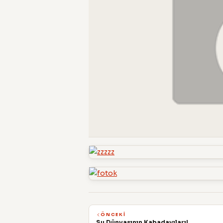
ÖNCEKI
Su Dünyasının Kabadayıları!