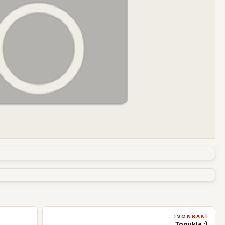
SONRAKI
Topukla :)