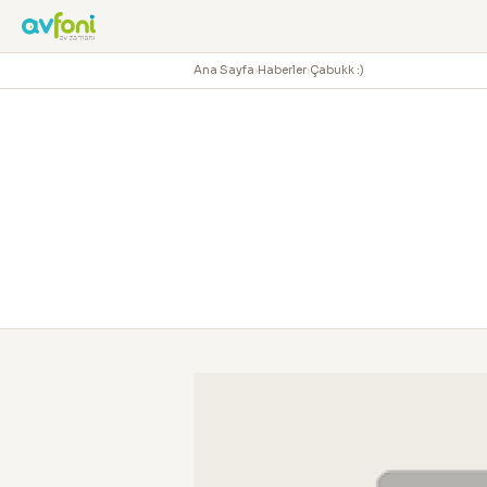
Ana Sayfa
›
Haberler
›
Çabukk :)