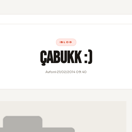
BLOG
Çabukk :)
Avfoni
21/02/2014 09:40