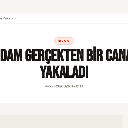
r Yakaladı
BLOG
Adam Gerçekten Bir Can
Yakaladı
Avfoni
28/03/2014 12:13