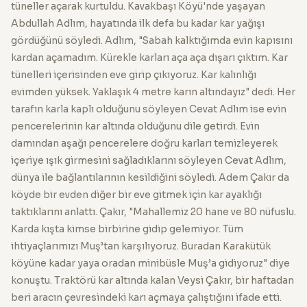
tüneller açarak kurtuldu. Kavakbaşı Köyü'nde yaşayan
Abdullah Adlım, hayatında ilk defa bu kadar kar yağışı
gördüğünü söyledi. Adlım, "Sabah kalktığımda evin kapısını
kardan açamadım. Kürekle karları aça aça dışarı çıktım. Kar
tünelleri içerisinden eve girip çıkıyoruz. Kar kalınlığı
evimden yüksek. Yaklaşık 4 metre karın altındayız" dedi. Her
tarafın karla kaplı olduğunu söyleyen Cevat Adlım ise evin
pencerelerinin kar altında olduğunu dile getirdi. Evin
damından aşağı pencerelere doğru karları temizleyerek
içeriye ışık girmesini sağladıklarını söyleyen Cevat Adlım,
dünya ile bağlantılarının kesildiğini söyledi. Adem Çakır da
köyde bir evden diğer bir eve gitmek için kar ayaklığı
taktıklarını anlattı. Çakır, "Mahallemiz 20 hane ve 80 nüfuslu.
Karda kışta kimse birbirine gidip gelemiyor. Tüm
ihtiyaçlarımızı Muş’tan karşılıyoruz. Buradan Karakütük
köyüne kadar yaya oradan minibüsle Muş’a gidiyoruz" diye
konuştu. Traktörü kar altında kalan Veysi Çakır, bir haftadan
beri aracın çevresindeki karı açmaya çalıştığını ifade etti.