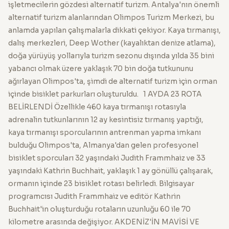
işletmecilerin gözdesi alternatif turizm. Antalya'nın önemli
alternatif turizm alanlarından Olimpos Turizm Merkezi, bu
anlamda yapılan çalışmalarla dikkati çekiyor. Kaya tırmanışı,
dalış merkezleri, Deep Wother (kayalıktan denize atlama),
doğa yürüyüş yollarıyla turizm sezonu dışında yılda 35 bini
yabancı olmak üzere yaklaşık 70 bin doğa tutkununu
ağırlayan Olimpos'ta, şimdi de alternatif turizm için orman
içinde bisiklet parkurları oluşturuldu. 1 AYDA 23 ROTA
BELİRLENDİ Özellikle 460 kaya tırmanışı rotasıyla
adrenalin tutkunlarının 12 ay kesintisiz tırmanış yaptığı,
kaya tırmanışı sporcularının antrenman yapma imkanı
bulduğu Olimpos'ta, Almanya'dan gelen profesyonel
bisiklet sporcuları 32 yaşındaki Judith Frammhaiz ve 33
yaşındaki Kathrin Buchhait, yaklaşık 1 ay gönüllü çalışarak,
ormanın içinde 23 bisiklet rotası belirledi. Bilgisayar
programcısı Judith Frammhaiz ve editör Kathrin
Buchhait'in oluşturduğu rotaların uzunluğu 60 ile 70
kilometre arasında değişiyor. AKDENİZ'İN MAVİSİ VE