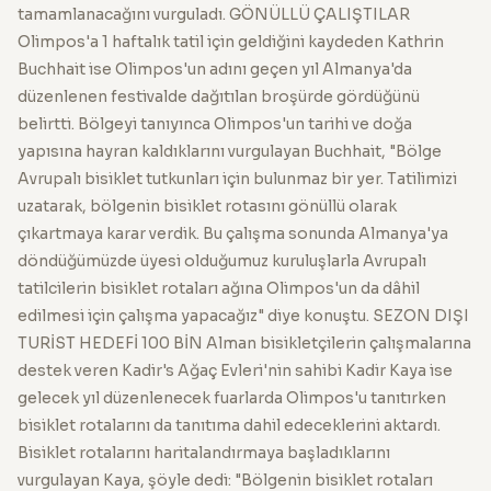
tamamlanacağını vurguladı. GÖNÜLLÜ ÇALIŞTILAR
Olimpos'a 1 haftalık tatil için geldiğini kaydeden Kathrin
Buchhait ise Olimpos'un adını geçen yıl Almanya'da
düzenlenen festivalde dağıtılan broşürde gördüğünü
belirtti. Bölgeyi tanıyınca Olimpos'un tarihi ve doğa
yapısına hayran kaldıklarını vurgulayan Buchhait, "Bölge
Avrupalı bisiklet tutkunları için bulunmaz bir yer. Tatilimizi
uzatarak, bölgenin bisiklet rotasını gönüllü olarak
çıkartmaya karar verdik. Bu çalışma sonunda Almanya'ya
döndüğümüzde üyesi olduğumuz kuruluşlarla Avrupalı
tatilcilerin bisiklet rotaları ağına Olimpos'un da dâhil
edilmesi için çalışma yapacağız" diye konuştu. SEZON DIŞI
TURİST HEDEFİ 100 BİN Alman bisikletçilerin çalışmalarına
destek veren Kadir's Ağaç Evleri'nin sahibi Kadir Kaya ise
gelecek yıl düzenlenecek fuarlarda Olimpos'u tanıtırken
bisiklet rotalarını da tanıtıma dahil edeceklerini aktardı.
Bisiklet rotalarını haritalandırmaya başladıklarını
vurgulayan Kaya, şöyle dedi: "Bölgenin bisiklet rotaları