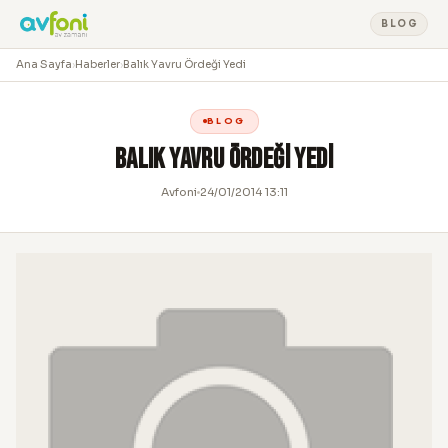
BLOG
Ana Sayfa
›
Haberler
›
Balık Yavru Ördeği Yedi
BLOG
Balık Yavru Ördeği Yedi
Avfoni
24/01/2014 13:11