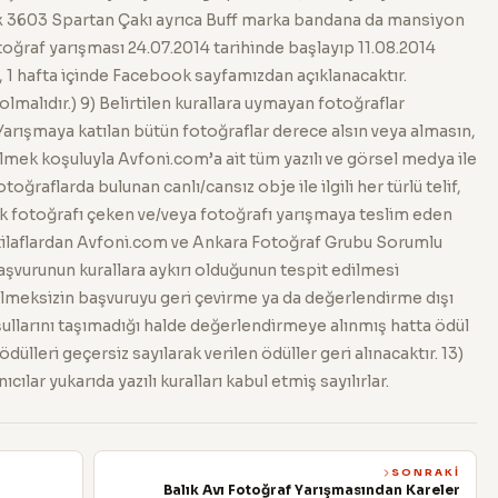
ox 3603 Spartan Çakı ayrıca Buff marka bandana da mansiyon
fotoğraf yarışması 24.07.2014 tarihinde başlayıp 11.08.2014
, 1 hafta içinde Facebook sayfamızdan açıklanacaktır.
 olmalıdır.) 9) Belirtilen kurallara uymayan fotoğraflar
 Yarışmaya katılan bütün fotoğraflar derece alsın veya almasın,
lmek koşuluyla Avfoni.com’a ait tüm yazılı ve görsel medya ile
toğraflarda bulunan canlı/cansız obje ile ilgili her türlü telif,
uk fotoğrafı çeken ve/veya fotoğrafı yarışmaya teslim eden
ihtilaflardan Avfoni.com ve Ankara Fotoğraf Grubu Sorumlu
 başvurunun kurallara aykırı olduğunun tespit edilmesi
ilmeksizin başvuruyu geri çevirme ya da değerlendirme dışı
ullarını taşımadığı halde değerlendirmeye alınmış hatta ödül
ülleri geçersiz sayılarak verilen ödüller geri alınacaktır. 13)
ılar yukarıda yazılı kuralları kabul etmiş sayılırlar.
SONRAKI
Balık Avı Fotoğraf Yarışmasından Kareler