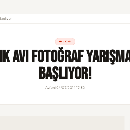
Başlıyor!
BLOG
ık Avı Fotoğraf Yarışm
Başlıyor!
Avfoni
24/07/2014 17:32