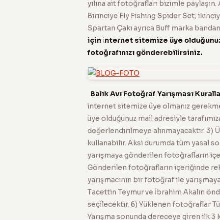
yılına ait fotoğrafları bizimle paylaşı
Birinciye Fly Fishing Spider Set, ikinci
Spartan Çakı ayrıca Buff marka bandan
için
i
nternet sitemize üye olduğunuz
fotoğrafınızı gönderebilirsiniz.
Balık Avı Fotoğraf Yarışması Kuralla
internet sitemize üye olmanız gerekmek
üye olduğunuz mail adresiyle tarafımız
değerlendirilmeye alınmayacaktır. 3) Üy
kullanabilir. Aksi durumda tüm yasal s
yarışmaya gönderilen fotoğrafların içer
Gönderilen fotoğrafların içeriğinde rek
yarışmacının bir fotoğraf ile yarışmaya
Tacettin Teymur ve İbrahim Akalın önd
seçilecektir. 6) Yüklenen fotoğraflar T
Yarışma sonunda dereceye giren ilk 3 kiş