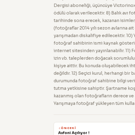
Dergisi aboneliği, üçüncüye Victorin
ödülü olarak verilecektir. 8) Balık avı 
tarihinde sona erecek, kazanan isimler
(fotoğraflar 2014 yılı sezon avlarına ait
yarışmadan diskalifiye edilecektir. 10)
fotoğraf sahibinin ismi kaynak gösteri
internet sitesinden yayınlanabilir. 11) Fo
izin vb. taleplerden doğacak sorumlul
kişiye aittir. Bu konuda oluşabilecek 
değildir. 12) Seçici kurul, herhangi bir
durumunda fotoğraf sahibine bilgi ver
tutma yetkisine sahiptir. Şartname koş
kazanmış olan fotoğrafların derece ve öd
Yarışmaya fotoğraf yükleyen tüm kullanıc
ÖNCEKI
Avfoni Açılıyor !