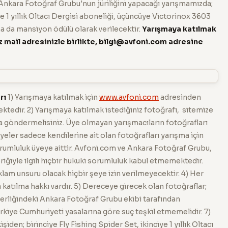
n. Ankara Fotoğraf Grubu'nun jüriliğini yapacağı yarışmamızda;
ye 1 yıllık Oltacı Dergisi aboneliği, üçüncüye Victorinox 3603
a da mansiyon ödülü olarak verilecektir.
Yarışmaya katılmak
 mail adresinizle birlikte, bilgi@avfoni.com adresine
rı
1) Yarışmaya katılmak için
www.avfoni.com
adresinden
tedir. 2) Yarışmaya katılmak istediğiniz fotoğrafı, sitemize
a göndermelisiniz. Üye olmayan yarışmacıların fotoğrafları
eler sadece kendilerine ait olan fotoğrafları yarışma için
orumluluk üyeye aittir. Avfoni.com ve Ankara Fotoğraf Grubu,
iğiyle ilgili hiçbir hukuki sorumluluk kabul etmemektedir.
lam unsuru olacak hiçbir şeye izin verilmeyecektir. 4) Her
 katılma hakkı vardır. 5) Dereceye girecek olan fotoğraflar;
erliğindeki Ankara Fotoğraf Grubu ekibi tarafından
ürkiye Cumhuriyeti yasalarına göre suç teşkil etmemelidir. 7)
iden; birinciye Fly Fishing Spider Set, ikinciye 1 yıllık Oltacı