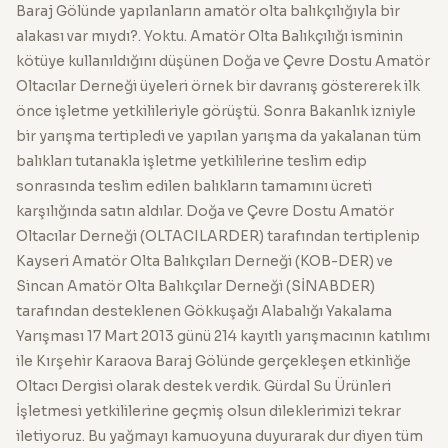
Baraj Gölünde yapılanların amatör olta balıkçılığıyla bir
alakası var mıydı?. Yoktu. Amatör Olta Balıkçılığı isminin
kötüye kullanıldığını düşünen Doğa ve Çevre Dostu Amatör
Oltacılar Derneği üyeleri örnek bir davranış göstererek ilk
önce işletme yetkilileriyle görüştü. Sonra Bakanlık izniyle
bir yarışma tertipledi ve yapılan yarışma da yakalanan tüm
balıkları tutanakla işletme yetkililerine teslim edip
sonrasında teslim edilen balıkların tamamını ücreti
karşılığında satın aldılar. Doğa ve Çevre Dostu Amatör
Oltacılar Derneği (OLTACILARDER) tarafından tertiplenip
Kayseri Amatör Olta Balıkçıları Derneği (KOB-DER) ve
Sincan Amatör Olta Balıkçılar Derneği (SİNABDER)
tarafından desteklenen Gökkuşağı Alabalığı Yakalama
Yarışması 17 Mart 2013 günü 214 kayıtlı yarışmacının katılımı
ile Kırşehir Karaova Baraj Gölünde gerçekleşen etkinliğe
Oltacı Dergisi olarak destek verdik. Gürdal Su Ürünleri
İşletmesi yetkililerine geçmiş olsun dileklerimizi tekrar
iletiyoruz. Bu yağmayı kamuoyuna duyurarak dur diyen tüm