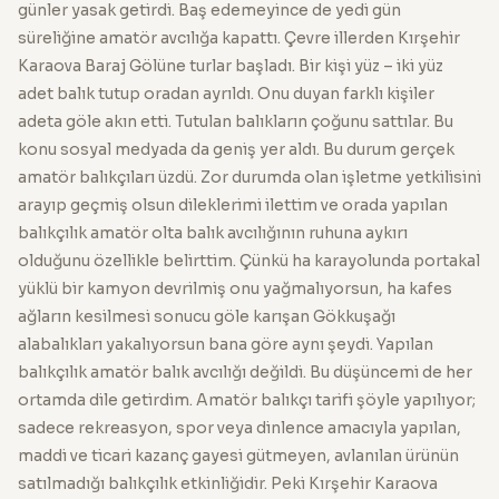
günler yasak getirdi. Baş edemeyince de yedi gün
süreliğine amatör avcılığa kapattı. Çevre illerden Kırşehir
Karaova Baraj Gölüne turlar başladı. Bir kişi yüz – iki yüz
adet balık tutup oradan ayrıldı. Onu duyan farklı kişiler
adeta göle akın etti. Tutulan balıkların çoğunu sattılar. Bu
konu sosyal medyada da geniş yer aldı. Bu durum gerçek
amatör balıkçıları üzdü. Zor durumda olan işletme yetkilisini
arayıp geçmiş olsun dileklerimi ilettim ve orada yapılan
balıkçılık amatör olta balık avcılığının ruhuna aykırı
olduğunu özellikle belirttim. Çünkü ha karayolunda portakal
yüklü bir kamyon devrilmiş onu yağmalıyorsun, ha kafes
ağların kesilmesi sonucu göle karışan Gökkuşağı
alabalıkları yakalıyorsun bana göre aynı şeydi. Yapılan
balıkçılık amatör balık avcılığı değildi. Bu düşüncemi de her
ortamda dile getirdim. Amatör balıkçı tarifi şöyle yapılıyor;
sadece rekreasyon, spor veya dinlence amacıyla yapılan,
maddi ve ticari kazanç gayesi gütmeyen, avlanılan ürünün
satılmadığı balıkçılık etkinliğidir. Peki Kırşehir Karaova