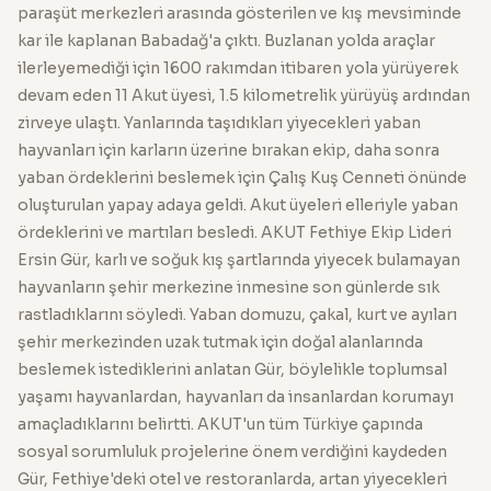
paraşüt merkezleri arasında gösterilen ve kış mevsiminde
kar ile kaplanan Babadağ'a çıktı. Buzlanan yolda araçlar
ilerleyemediği için 1600 rakımdan itibaren yola yürüyerek
devam eden 11 Akut üyesi, 1.5 kilometrelik yürüyüş ardından
zirveye ulaştı. Yanlarında taşıdıkları yiyecekleri yaban
hayvanları için karların üzerine bırakan ekip, daha sonra
yaban ördeklerini beslemek için Çalış Kuş Cenneti önünde
oluşturulan yapay adaya geldi. Akut üyeleri elleriyle yaban
ördeklerini ve martıları besledi. AKUT Fethiye Ekip Lideri
Ersin Gür, karlı ve soğuk kış şartlarında yiyecek bulamayan
hayvanların şehir merkezine inmesine son günlerde sık
rastladıklarını söyledi. Yaban domuzu, çakal, kurt ve ayıları
şehir merkezinden uzak tutmak için doğal alanlarında
beslemek istediklerini anlatan Gür, böylelikle toplumsal
yaşamı hayvanlardan, hayvanları da insanlardan korumayı
amaçladıklarını belirtti. AKUT'un tüm Türkiye çapında
sosyal sorumluluk projelerine önem verdiğini kaydeden
Gür, Fethiye'deki otel ve restoranlarda, artan yiyecekleri