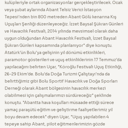
kulüpleriyle ortak organizasyonlar gerçekleştirilecek. Ocak
veya şubat aylarında Abant Telsiz Verici İstasyon
Tepesi'nden bin 800 metreden Abant Gölü kenarına Kış
Uçuşları Şenliği düzenleyeceğiz. İzzet Baysal Şükran Günleri
ve Havacılık Festivali, 2014 yılında mevsimsel olarak daha
uygun olduğundan Abant Havacılık Festivali, İzzet Baysal
Şükran Günleri kapsamında planlanıyor" diye konuştu.
Atatürk'ün Bolu'ya gelişinin yıl dönümü etkinlikleri,
paramotor gösterileri ve uçuş etkinliklerinin 17 Temmuz'da
yapılacağını belirten Uçar, "Köroğlu Festivali Uçuş Etkinliği,
26-29 Ekim'de. Bolu'da Doğa Turizmi Çaliştayı'nda da
belirttiğimiz gibi Bolu Sportif Havacılık ve Doğa Sporları
Derneği olarak Abant bölgesinin havacılık merkezi
olabilmesi için çalışmalarımızı sürdüreceğiz" şeklinde
konuştu. "Abantta hava koşulları müsaade ettiği sürece
yamaç paraşütü eğitim ve geliştirme faaliyetlerimiz yıl
boyu devam edecek" diyen Uçar, "Uçuş yapılabilen 4
tepeye sahip Abant, pilot eğitmenlerimizin gözde