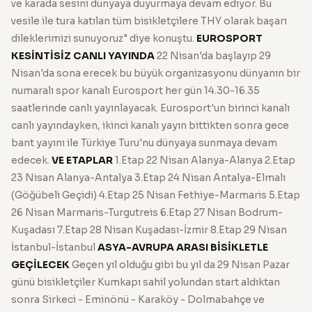
ve karada sesini dünyaya duyurmaya devam ediyor. Bu
vesile ile tura katılan tüm bisikletçilere THY olarak başarı
dileklerimizi sunuyoruz" diye konuştu.
EUROSPORT
KESİNTİSİZ CANLI YAYINDA
22 Nisan'da başlayıp 29
Nisan'da sona erecek bu büyük organizasyonu dünyanın bir
numaralı spor kanalı Eurosport her gün 14.30-16.35
saatlerinde canlı yayınlayacak. Eurosport'un birinci kanalı
canlı yayındayken, ikinci kanalı yayın bittikten sonra gece
bant yayını ile Türkiye Turu'nu dünyaya sunmaya devam
edecek.
VE ETAPLAR
1.Etap 22 Nisan Alanya-Alanya 2.Etap
23 Nisan Alanya-Antalya 3.Etap 24 Nisan Antalya-Elmalı
(Göğübeli Geçidi) 4.Etap 25 Nisan Fethiye-Marmaris 5.Etap
26 Nisan Marmaris-Turgutreis 6.Etap 27 Nisan Bodrum-
Kuşadası 7.Etap 28 Nisan Kuşadası-İzmir 8.Etap 29 Nisan
İstanbul-İstanbul
ASYA-AVRUPA ARASI BİSİKLETLE
GEÇİLECEK
Geçen yıl olduğu gibi bu yıl da 29 Nisan Pazar
günü bisikletçiler Kumkapı sahil yolundan start aldıktan
sonra Sirkeci - Eminönü - Karaköy - Dolmabahçe ve