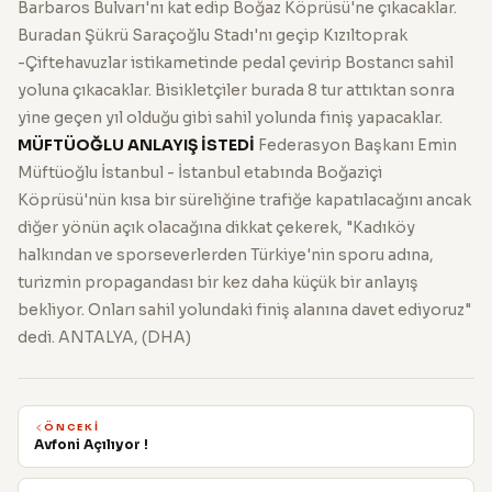
Barbaros Bulvarı'nı kat edip Boğaz Köprüsü'ne çıkacaklar.
Buradan Şükrü Saraçoğlu Stadı'nı geçip Kızıltoprak
-Çiftehavuzlar istikametinde pedal çevirip Bostancı sahil
yoluna çıkacaklar. Bisikletçiler burada 8 tur attıktan sonra
yine geçen yıl olduğu gibi sahil yolunda finiş yapacaklar.
MÜFTÜOĞLU ANLAYIŞ İSTEDİ
Federasyon Başkanı Emin
Müftüoğlu İstanbul - İstanbul etabında Boğaziçi
Köprüsü'nün kısa bir süreliğine trafiğe kapatılacağını ancak
diğer yönün açık olacağına dikkat çekerek, "Kadıköy
halkından ve sporseverlerden Türkiye'nin sporu adına,
turizmin propagandası bir kez daha küçük bir anlayış
bekliyor. Onları sahil yolundaki finiş alanına davet ediyoruz"
dedi. ANTALYA, (DHA)
ÖNCEKI
Avfoni Açılıyor !