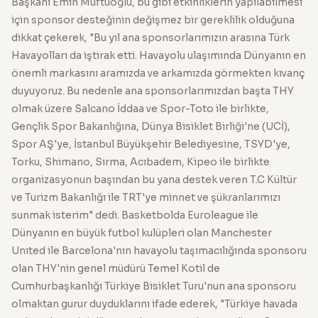
Başkanı Emin Müftüoğlu, bu gibi etkinliklerin yapılabilmesi
için sponsor desteğinin değişmez bir gereklilik olduğuna
dikkat çekerek, "Bu yıl ana sponsorlarımızın arasına Türk
Havayolları da iştirak etti. Havayolu ulaşımında Dünyanın en
önemli markasını aramızda ve arkamızda görmekten kıvanç
duyuyoruz. Bu nedenle ana sponsorlarımızdan başta THY
olmak üzere Salcano İddaa ve Spor-Toto ile birlikte,
Gençlik Spor Bakanlığına, Dünya Bisiklet Birliği'ne (UCİ),
Spor AŞ'ye, İstanbul Büyükşehir Belediyesine, TSYD'ye,
Torku, Shimano, Sırma, Acıbadem, Kipeo ile birlikte
organizasyonun başından bu yana destek veren T.C Kültür
ve Turizm Bakanlığı ile TRT'ye minnet ve şükranlarımızı
sunmak isterim" dedi. Basketbolda Euroleague ile
Dünyanın en büyük futbol kulüpleri olan Manchester
Unıted ile Barcelona'nın havayolu taşımacılığında sponsoru
olan THY'nin genel müdürü Temel Kotil de
Cumhurbaşkanlığı Türkiye Bisiklet Turu'nun ana sponsoru
olmaktan gurur duyduklarını ifade ederek, "Türkiye havada