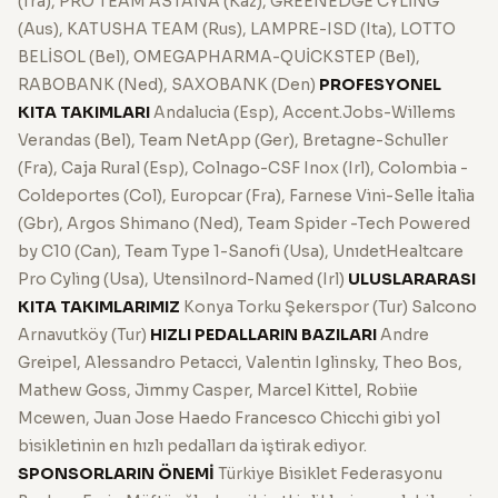
(fra), PRO TEAM ASTANA (Kaz), GREENEDGE CYLİNG
(Aus), KATUSHA TEAM (Rus), LAMPRE-ISD (Ita), LOTTO
BELİSOL (Bel), OMEGAPHARMA-QUİCKSTEP (Bel),
RABOBANK (Ned), SAXOBANK (Den)
PROFESYONEL
KITA TAKIMLARI
Andalucia (Esp), Accent.Jobs-Willems
Verandas (Bel), Team NetApp (Ger), Bretagne-Schuller
(Fra), Caja Rural (Esp), Colnago-CSF Inox (Irl), Colombia -
Coldeportes (Col), Europcar (Fra), Farnese Vini-Selle İtalia
(Gbr), Argos Shimano (Ned), Team Spider -Tech Powered
by C10 (Can), Team Type 1-Sanofi (Usa), UnıdetHealtcare
Pro Cyling (Usa), Utensilnord-Named (Irl)
ULUSLARARASI
KITA TAKIMLARIMIZ
Konya Torku Şekerspor (Tur) Salcono
Arnavutköy (Tur)
HIZLI PEDALLARIN BAZILARI
Andre
Greipel, Alessandro Petacci, Valentin Iglinsky, Theo Bos,
Mathew Goss, Jimmy Casper, Marcel Kittel, Robiie
Mcewen, Juan Jose Haedo Francesco Chicchi gibi yol
bisikletinin en hızlı pedalları da iştirak ediyor.
SPONSORLARIN ÖNEMİ
Türkiye Bisiklet Federasyonu