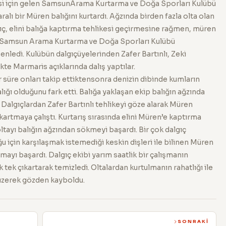
isi için gelen SamsunArama Kurtarma ve Doğa Sporları Kulübü
aralı bir Müren balığını kurtardı. Ağzında birden fazla olta olan
ıç, elini balığa kaptırma tehlikesi geçirmesine rağmen, müren
ı. Samsun Arama Kurtarma ve Doğa Sporları Kulübü
enledi. Kulübün dalgıçüyelerinden Zafer Bartınlı, Zeki
kte Marmaris açıklarında dalış yaptılar.
r süre onları takip ettiktensonra denizin dibinde kumların
ığı olduğunu fark etti. Balığa yaklaşan ekip balığın ağzında
. Dalgıçlardan Zafer Bartınlı tehlikeyi göze alarak Müren
ıkartmaya çalıştı. Kurtarış sırasında elini Müren’e kaptırma
ltayı balığın ağzından sökmeyi başardı. Bir çok dalgıç
ğu için karşılaşmak istemediği keskin dişleri ile bilinen Müren
lmayı başardı. Dalgıç ekibi yarım saatlik bir çalışmanın
 tek çıkartarak temizledi. Oltalardan kurtulmanın rahatlığı ile
yüzerek gözden kayboldu.
SONRAKI