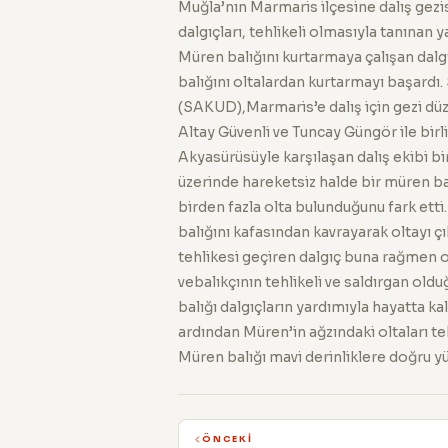
Muğla’nın Marmaris ilçesine dalış gez
dalgıçları, tehlikeli olmasıyla tanınan y
Müren balığını kurtarmaya çalışan dalg
balığını oltalardan kurtarmayı başard
(SAKUD),Marmaris’e dalış için gezi düz
Altay Güvenli ve Tuncay Güngör ile birli
Akyasürüsüyle karşılaşan dalış ekibi bi
üzerinde hareketsiz halde bir müren bal
birden fazla olta bulunduğunu fark etti
balığını kafasından kavrayarak oltayı ç
tehlikesi geçiren dalgıç buna rağmen o
vebalıkçının tehlikeli ve saldırgan oldu
balığı dalgıçların yardımıyla hayatta ka
ardından Müren’in ağzındaki oltaları tek
Müren balığı mavi derinliklere doğru 
ÖNCEKI