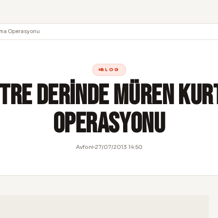
arma Operasyonu
BLOG
tre Derinde Müren Ku
Operasyonu
Avfoni
27/07/2013 14:50