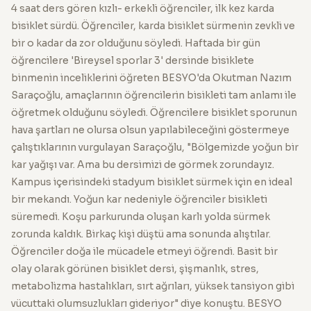
4 saat ders gören kızlı- erkekli öğrenciler, ilk kez karda
bisiklet sürdü. Öğrenciler, karda bisiklet sürmenin zevkli ve
bir o kadar da zor olduğunu söyledi. Haftada bir gün
öğrencilere 'Bireysel sporlar 3' dersinde bisiklete
binmenin inceliklerini öğreten BESYO'da Okutman Nazım
Saraçoğlu, amaçlarının öğrencilerin bisikleti tam anlamı ile
öğretmek olduğunu söyledi. Öğrencilere bisiklet sporunun
hava şartları ne olursa olsun yapılabileceğini göstermeye
çalıştıklarının vurgulayan Saraçoğlu, "Bölgemizde yoğun bir
kar yağışı var. Ama bu dersimizi de görmek zorundayız.
Kampus içerisindeki stadyum bisiklet sürmek için en ideal
bir mekandı. Yoğun kar nedeniyle öğrenciler bisikleti
süremedi. Koşu parkurunda oluşan karlı yolda sürmek
zorunda kaldık. Birkaç kişi düştü ama sonunda alıştılar.
Öğrenciler doğa ile mücadele etmeyi öğrendi. Basit bir
olay olarak görünen bisiklet dersi, şişmanlık, stres,
metabolizma hastalıkları, sırt ağrıları, yüksek tansiyon gibi
vücuttaki olumsuzlukları gideriyor" diye konuştu. BESYO