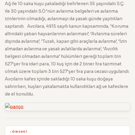
Ağ ile 10 saka kuşu yakaladığı belirlenen 35 yaşındaki S.Ç.
ile 30 yaşındaki S.Ö.’nün avlanma belgeleri ve avlanma
izinlerinin olmadığı, avlanmayı da yasak günde yaptıkları
saptandı. Avcılara, 4915 sayılı kanun kapsamında, ’Koruma
altındaki yaban hayvanlarının avlanması’, ’Avlanma süreleri
dışında avlanma’, ’Tuzak, kapan gibi araçlarla avlanma’, ’İzin
almadan avlanma ve yasak avlaklarda avlanma’, ’Avcılık
belgesi olmadan avlanma’ hükümleri gereği toplam bin
527’şer lira idari para, 10 kuş için de 2 biner lira tazminat
olmak üzere toplam 3 bin 527’şer lira para cezası uygulandı.
Avcıların kafes içinde sakladığı 10 saka kuşu doğaya
salınırken, kuşları yakalamakta kullandıkları ağ ve kafeslere
de el konuldu.
ÖNCEKI