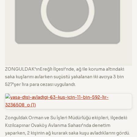
ZONGULDAK’ınEreğli İlçesi’nde, ağ ile koruma altındaki
saka kuşlarını avlarken suçüstü yakalanan iki avcıya 3 bin
527’şer lira para cezası uygulandı.
Zonguldak Orman ve Su İşleri Müdürlüğü ekipleri, ilçedeki
Kızılcapınar Ovaköy Avlanma Sahası’nda denetim
yaparken, 2 kişinin ağ kurarak saka kuşu avladıklarını gördü.